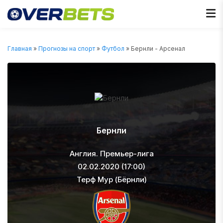
Главная
»
Прогнозы на спорт
»
Футбол
» Бернли - Арсенал
Бернли
Англия. Премьер-лига
02.02.2020 (17:00)
Терф Мур (Бёрнли)