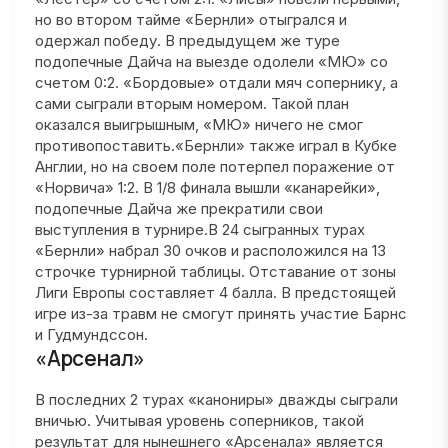
но во втором тайме «Бернли» отыгрался и
одержал победу. В предыдущем же туре
подопечные Дайча на выезде одолели «МЮ» со
счетом 0:2. «Бордовые» отдали мяч сопернику, а
сами сыграли вторым номером. Такой план
оказался выигрышным, «МЮ» ничего не смог
противопоставить.«Бернли» также играл в Кубке
Англии, но на своем поле потерпел поражение от
«Норвича» 1:2. В 1/8 финала вышли «канарейки»,
подопечные Дайча же прекратили свои
выступления в турнире.В 24 сыгранных турах
«Бернли» набрал 30 очков и расположился на 13
строчке турнирной таблицы. Отставание от зоны
Лиги Европы составляет 4 балла. В предстоящей
игре из-за травм не смогут принять участие Барнс
и Гудмундссон.
«Арсенал»
В последних 2 турах «канониры» дважды сыграли
вничью. Учитывая уровень соперников, такой
результат для нынешнего «Арсенала» является