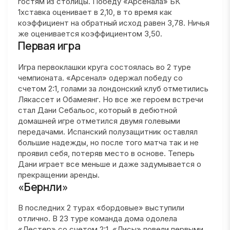
гостям из столицы. Победу «Арсенала» БК
1хставка оценивает в 2,10, в то время как
коэффициент на обратный исход равен 3,78. Ничья
же оценивается коэффициентом 3,50.
Первая игра
Игра первоклашки круга состоялась во 2 туре
чемпионата. «Арсенал» одержал победу со
счетом 2:1, голами за лондонский клуб отметились
Лякассет и Обамеянг. Но все же героем встречи
стал Дани Себальос, который в дебютной
домашней игре отметился двумя голевыми
передачами. Испанский полузащитник оставлял
большие надежды, но после того матча так и не
проявил себя, потеряв место в основе. Теперь
Дани играет все меньше и даже задумывается о
прекращении аренды.
«Бернли»
В последних 2 турах «бордовые» выступили
отлично. В 23 туре команда дома одолела
«Лестер» со счетом 2:1. «Лисы» повели первыми,