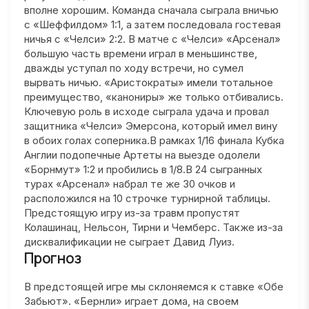
вполне хорошим. Команда сначала сыграла вничью
с «Шеффилдом» 1:1, а затем последовала гостевая
ничья с «Челси» 2:2. В матче с «Челси» «Арсенал»
большую часть времени играл в меньшинстве,
дважды уступал по ходу встречи, но сумел
вырвать ничью. «Аристократы» имели тотальное
преимущество, «канониры» же только отбивались.
Ключевую роль в исходе сыграла удача и провал
защитника «Челси» Эмерсона, который имел вину
в обоих голах соперника.В рамках 1/16 финала Кубка
Англии подопечные Артеты на выезде одолели
«Борнмут» 1:2 и пробились в 1/8.В 24 сыгранных
турах «Арсенал» набрал те же 30 очков и
расположился на 10 строчке турнирной таблицы.
Предстоящую игру из-за травм пропустят
Колашинац, Нельсон, Тирни и Чемберс. Также из-за
дисквалификации не сыграет Давид Луиз.
Прогноз
В предстоящей игре мы склоняемся к ставке «Обе
Забьют». «Бернли» играет дома, на своем