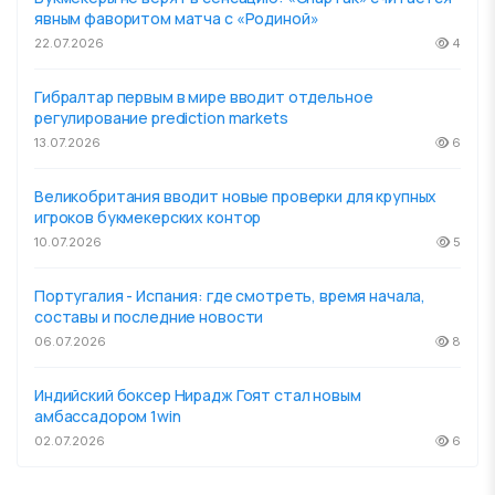
явным фаворитом матча с «Родиной»
22.07.2026
4
Гибралтар первым в мире вводит отдельное
регулирование prediction markets
13.07.2026
6
Великобритания вводит новые проверки для крупных
игроков букмекерских контор
10.07.2026
5
Португалия - Испания: где смотреть, время начала,
составы и последние новости
06.07.2026
8
Индийский боксер Нирадж Гоят стал новым
амбассадором 1win
02.07.2026
6