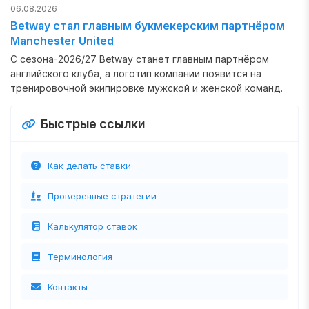
06.08.2026
Betway стал главным букмекерским партнёром
Manchester United
С сезона-2026/27 Betway станет главным партнёром
английского клуба, а логотип компании появится на
тренировочной экипировке мужской и женской команд.
Быстрые ссылки
Как делать ставки
Проверенные стратегии
Калькулятор ставок
Терминология
Контакты