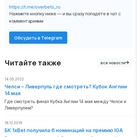
https://t.me/overbets_ru
Нажмите кнопку ниже — и вы сразу попадёте в чат с
комментариями
Обсудить в Telegram
Читайте также
все новости
14.05.2022
Челси – Ливерпуль где смотреть? Кубок Англии
14 мая
Где смотреть финал Кубка Англии 14 мая между Челси и
Ливерпулем?
18.12.2019
БК 1xBet получила 6 номинаций на премию IGA